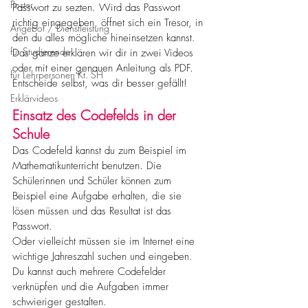
Poster
Passwort zu sezten. Wird das Passwort 
richtig eingegeben, öffnet sich ein Tresor, in 
Angebot / Dienstleistung
den du alles mögliche hineinsetzen kannst.
für Studierende
Das ganze erklären wir dir in zwei Videos 
oder mit einer genauen Anleitung als PDF. 
für Lehrpersonen Kt. SH
Entscheide selbst, was dir besser gefällt!
Erklärvideos
Einsatz des Codefelds in der 
Schule
Das Codefeld kannst du zum Beispiel im 
Mathematikunterricht benutzen. Die 
Schülerinnen und Schüler können zum 
Beispiel eine Aufgabe erhalten, die sie 
lösen müssen und das Resultat ist das 
Passwort.
Oder vielleicht müssen sie im Internet eine 
wichtige Jahreszahl suchen und eingeben. 
Du kannst auch mehrere Codefelder 
verknüpfen und die Aufgaben immer 
schwieriger gestalten.