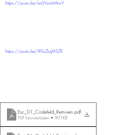
https://youtu.be/enSVzmLMtwY
https://youtu.be/90cZLqMSjTE
Esc_01_Codefeld_Remixen
.pdf
PDF herunterladen • 901KB