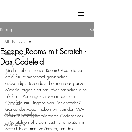
Beitrag
Alle Beiträge
Escape Rooms mit Scratch -
Alle Beiträge
Das Codefeld
1. Zyklus
Kinder lieben Escape Rooms! Aber sie zu 
2. Zyklus
erstellen ist manchmal ganz schön 
aufwändig. Besonders, bis man das ganze 
Scratch
Material organisiert hat. Wer hat schon eine 
Logo
Truhe mit Vorhängeschlössern oder ein 
Codefeld zur Eingabe von Zahlencodes?
Informatik
Genau deswegen haben wir von den MIA-
Aufgabensammlung
Scouts ein programmierbares Codeschloss 
in Scratch erstellt. Du musst nur eine Zahl im 
Arbeitsblätter
Scratch-Programm verändern, um das 