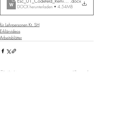
Esc_01_Codefeld_Remixen
.docx
DOCX herunterladen • 4.54MB
für Lehrpersonen Kt. SH
Erklärvideos
Arbeitsblätter
Ähnliche Beiträge
Alle ansehen