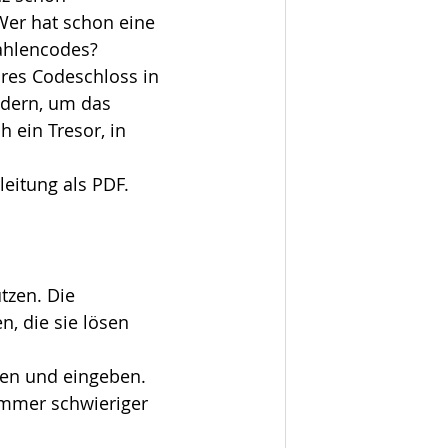
Wer hat schon eine 
ahlencodes?
es Codeschloss in 
ndern, um das 
 ein Tresor, in 
eitung als PDF. 
tzen. Die 
, die sie lösen 
hen und eingeben. 
mmer schwieriger 