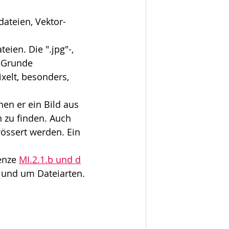
ateien, Vektor- 
eien. Die ".jpg"-, 
 Grunde 
xelt, besonders, 
en er ein Bild aus 
 zu finden. Auch 
rössert werden. Ein 
enze 
MI.2.1.b und d
 und um Dateiarten.