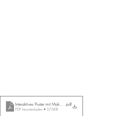
Interaktives Poster mit MakeyMakey
.pdf
PDF herunterladen • 676KB