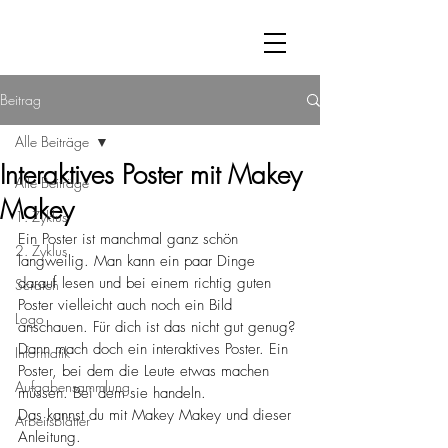
Beitrag
Alle Beiträge
Interaktives Poster mit Makey
Alle Beiträge
Makey
1. Zyklus
Ein Poster ist manchmal ganz schön 
2. Zyklus
langweilig. Man kann ein paar Dinge 
darauf lesen und bei einem richtig guten 
Scratch
Poster vielleicht auch noch ein Bild 
Logo
anschauen. Für dich ist das nicht gut genug? 
Dann mach doch ein interaktives Poster. Ein 
Informatik
Poster, bei dem die Leute etwas machen 
Aufgabensammlung
müssen. Bei dem sie handeln.
Das kannst du mit Makey Makey und dieser 
Arbeitsblätter
Anleitung.