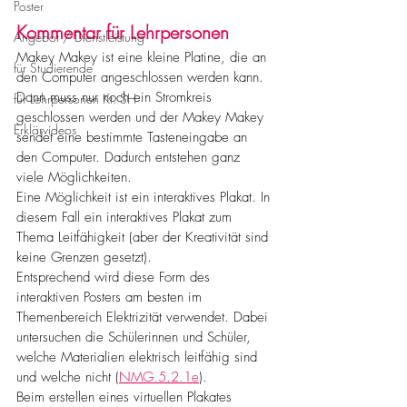
Poster
Kommentar für Lehrpersonen
Angebot / Dienstleistung
Makey Makey ist eine kleine Platine, die an 
für Studierende
den Computer angeschlossen werden kann. 
Dann muss nur noch ein Stromkreis 
für Lehrpersonen Kt. SH
geschlossen werden und der Makey Makey 
Erklärvideos
sendet eine bestimmte Tasteneingabe an 
den Computer. Dadurch entstehen ganz 
viele Möglichkeiten.
Eine Möglichkeit ist ein interaktives Plakat. In 
diesem Fall ein interaktives Plakat zum 
Thema Leitfähigkeit (aber der Kreativität sind 
keine Grenzen gesetzt).
Entsprechend wird diese Form des 
interaktiven Posters am besten im 
Themenbereich Elektrizität verwendet. Dabei 
untersuchen die Schülerinnen und Schüler, 
welche Materialien elektrisch leitfähig sind 
und welche nicht (
NMG.5.2.1e
).
Beim erstellen eines virtuellen Plakates 