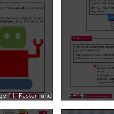
ge 11: Raster- und
2. Zyklus
Scratch-Spiele