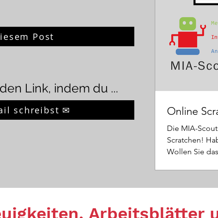
 diesem Post
den Link, indem du ...
ail schreibst ✉
Online Scr
Die MIA-Scouts
Scratchen! Ha
Wollen Sie das 
igkeiten, Arbeitsblätter u