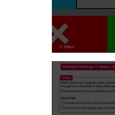
2. Zyklus
Informatik-Rätsel z