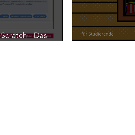
Scratch - Das
für Studierende
MIA-Scouts Jub