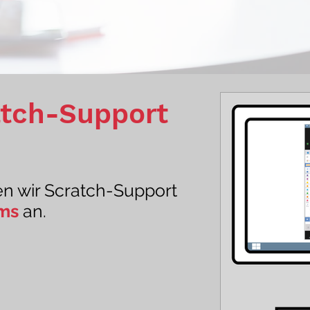
atch-Support
en wir Scratch-Support
ams
an.