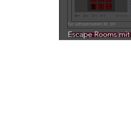
für Lehrpersonen Kt. SH
Escape Rooms mit 
Codefeld